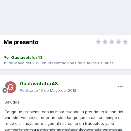
Me presento
Por
Gustavotafur48
15 de Mayo del 2018
en
Presentaciones de nuevos usuarios
Gustavotafur48
Publicado
15 de Mayo del 2018
Saludos
Tengo un problema con mi moto cuando la prendo en la son del
variador wmpiez a tener un ruido luego que la uso un tiempo el
ruido disminuye pero sigue ahí es como un traqueteo, ya le
cambie la correa pensando que estaba destenplada pero sigue