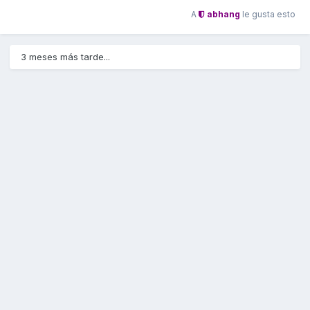
A
abhang
le gusta esto
3 meses más tarde...