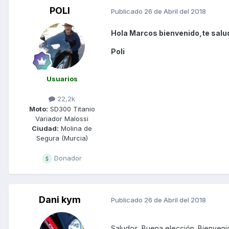
POLI
Publicado
26 de Abril del 2018
Hola Marcos bienvenido,te salud
Poli
Usuarios
22,2k
Moto:
SD300 Titanio
Variador Malossi
Ciudad:
Molina de
Segura (Murcia)
Donador
Dani kym
Publicado
26 de Abril del 2018
Saludos. Buena elección. Bienvenid