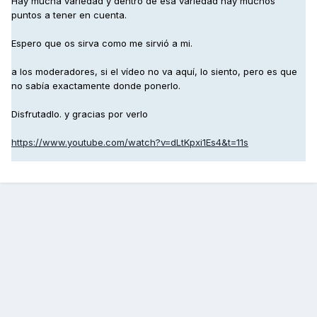
Hay mucha variedad y dentro de esa variedad hay muchos
puntos a tener en cuenta.
Espero que os sirva como me sirvió a mi.
a los moderadores, si el vídeo no va aquí, lo siento, pero es que
no sabía exactamente donde ponerlo.
Disfrutadlo. y gracias por verlo
https://www.youtube.com/watch?v=dLtKpxi1Es4&t=11s