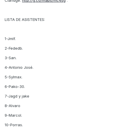
Claridge.
http://g.co/maps/mc4sg
.
LISTA DE ASISTENTES:
1-Jmlf.
2-Fededb.
3-San.
4-Antonio José.
5-Sylmax.
6-Pako-30.
7-Jagd y jake
8-Alvaro
9-Marcol.
10-Porras.