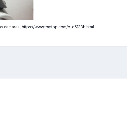
as camaras,
https://www.tomtop.com/p-d5138b.html