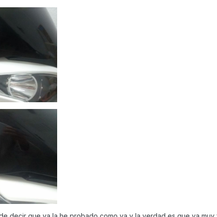
e decir que ya la he probado como va y la verdad es que va muy fi