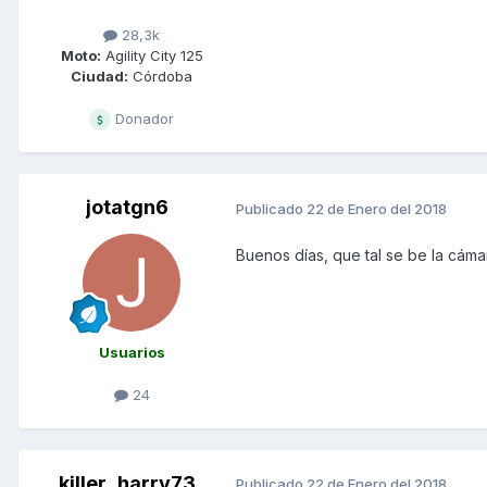
28,3k
Moto:
Agility City 125
Ciudad:
Córdoba
Donador
jotatgn6
Publicado
22 de Enero del 2018
Buenos días, que tal se be la cám
Usuarios
24
killer_harry73
Publicado
22 de Enero del 2018