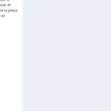
oner el
re la pieza
 el