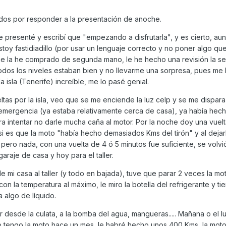
dos por responder a la presentación de anoche.
e presenté y escribí que "empezando a disfrutarla", y es cierto, au
estoy fastidiadillo (por usar un lenguaje correcto y no poner algo q
me la he comprado de segunda mano, le he hecho una revisión la s
os los niveles estaban bien y no llevarme una sorpresa, pues me 
a isla (Tenerife) increíble, me lo pasé genial.
as por la isla, veo que se me enciende la luz celp y se me dispara
emergencia (ya estaba relativamente cerca de casa), ya había hec
ra intentar no darle mucha caña al motor. Por la noche doy una vuelt
 es que la moto "había hecho demasiados Kms del tirón" y al dejarl
, pero nada, con una vuelta de 4 ó 5 minutos fue suficiente, se volvi
garaje de casa y hoy para el taller.
de mi casa al taller (y todo en bajada), tuve que parar 2 veces la m
n la temperatura al máximo, le miro la botella del refrigerante y tie
 algo de líquido.
r desde la culata, a la bomba del agua, mangueras..... Mañana o el 
ue tengo la moto hace un mes, le habré hecho unos 400 Kms, la moto