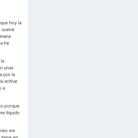
nque hoy la
ue suene
emana
la he
 la
ho unas
a por la
a enfriar
ó a
oto porque
ne líquido
lunes me
 tiene en