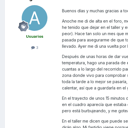
Buenos días y muchas gracias a to
Anoche me di de alta en el foro, m
he tenido que dejar en el taller y 
peor). Hace tan solo un mes que 
Usuarios
pasada para asegurarme de que tod
llevado. Ayer me di una vuelta por l
3
Después de unas horas de dar vuelt
temperatura, hago una parada de 
cuantas a lo largo del recorrido pa
zona donde vivo para comprobar si
toda la tarde a lo mejor se pasaría
calentar, así que a guardarla en el 
En el trayecto de unos 15 minutos 
en el cuadro aparecía que estaba co
pero está burbujeando, y me gotea
En el taller me dicen que puede se
dirán algo. Mi fastidio viene porq