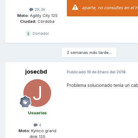
aparte, no consultes en el H
28,3k
Moto:
Agility City 125
Ciudad:
Córdoba
Donador
2 semanas más tarde...
josecbd
Publicado
19 de Enero del 2018
Problema solucionado tenía un cab
Usuarios
4
Moto:
Kymco grand
dink 125