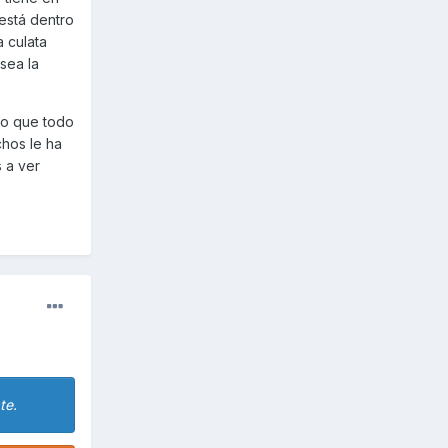
 está dentro
 culata
sea la
ro que todo
hos le ha
 a ver
te.