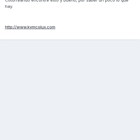
Cotorreando encontré esto y bueno, por saber un poco lo que
hay.
http://www.kymcolux.com