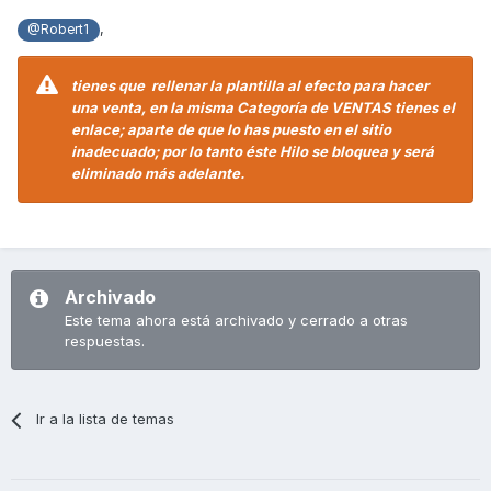
,
@Robert1
tienes que
rellenar la plantilla al efecto para hacer
una venta, en la misma Categoría de VENTAS tienes el
enlace; aparte de que lo has puesto en el sitio
inadecuado; por lo tanto éste Hilo se bloquea y será
eliminado más adelante.
Archivado
Este tema ahora está archivado y cerrado a otras
respuestas.
Ir a la lista de temas