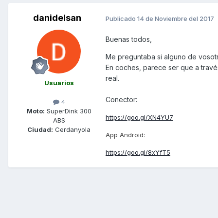
danidelsan
Publicado
14 de Noviembre del 2017
Buenas todos,
Me preguntaba si alguno de vosot
En coches, parece ser que a travé
real.
Usuarios
Conector:
4
Moto:
SuperDink 300
https://goo.gl/XN4YU7
ABS
Ciudad:
Cerdanyola
App Android:
https://goo.gl/8xYfT5