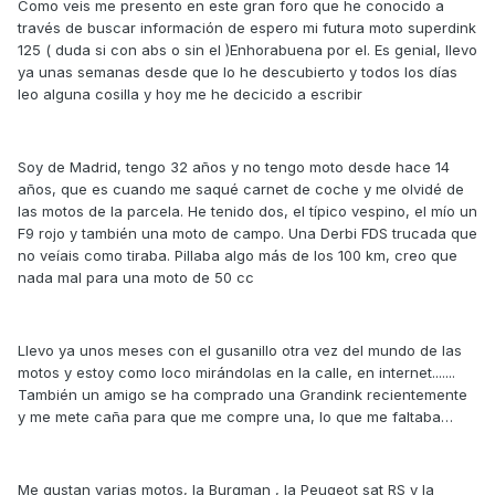
Como veis me presento en este gran foro que he conocido a
través de buscar información de espero mi futura moto superdink
125 ( duda si con abs o sin el )Enhorabuena por el. Es genial, llevo
ya unas semanas desde que lo he descubierto y todos los días
leo alguna cosilla y hoy me he decicido a escribir
Soy de Madrid, tengo 32 años y no tengo moto desde hace 14
años, que es cuando me saqué carnet de coche y me olvidé de
las motos de la parcela. He tenido dos, el típico vespino, el mío un
F9 rojo y también una moto de campo. Una Derbi FDS trucada que
no veíais como tiraba. Pillaba algo más de los 100 km, creo que
nada mal para una moto de 50 cc
Llevo ya unos meses con el gusanillo otra vez del mundo de las
motos y estoy como loco mirándolas en la calle, en internet.......
También un amigo se ha comprado una Grandink recientemente
y me mete caña para que me compre una, lo que me faltaba…
Me gustan varias motos, la Burgman , la Peugeot sat RS y la