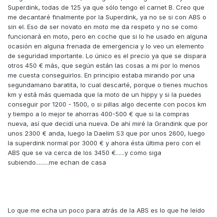
Superdink, todas de 125 ya que sólo tengo el carnet B. Creo que
me decantaré finalmente por la Superdink, ya no se si con ABS o
sin el. Eso de ser novato en moto me da respeto y no se como
funcionará en moto, pero en coche que si lo he usado en alguna
ocasión en alguna frenada de emergencia y lo veo un elemento
de seguridad importante. Lo único es el precio ya que se dispara
otros 450 € más, que según están las cosas a mi por lo menos
me cuesta conseguirlos. En principio estaba mirando por una
segundamano baratita, lo cual descarté, porque o tienes muchos
km y está más quemada que la moto de un hippy y si la puedes
conseguir por 1200 - 1500, o si pillas algo decente con pocos km
y tiempo a lo mejor te ahorras 400-500 € que si la compras
nueva, así que decidí una nueva. De ahí miré la Grandink que por
unos 2300 € anda, luego la Daelim S3 que por unos 2600, luego
la superdink normal por 3000 € y ahora ésta última pero con el
ABS que se va cerca de los 3450 €......y como siga
subiendo.........me echan de casa
Lo que me echa un poco para atrás de la ABS es lo que he leído