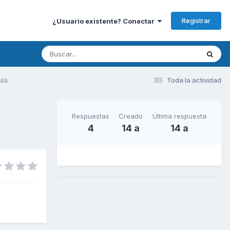
Registrar
¿Usuario existente? Conectar
ula
Toda la actividad
Respuestas
Creado
Última respuesta
4
14 a
14 a