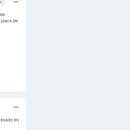
or
 de
 placa de
eresado en