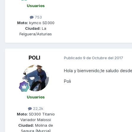
Usuarios
753
Moto:
kymco SD300
Ciudad:
La
Felguera/Asturias
POLI
Publicado
9 de Octubre del 2017
Hola y bienvenido,te saludo desde
Poli
Usuarios
22,2k
Moto:
SD300 Titanio
Variador Malossi
Ciudad:
Molina de
Segura (Murcia)