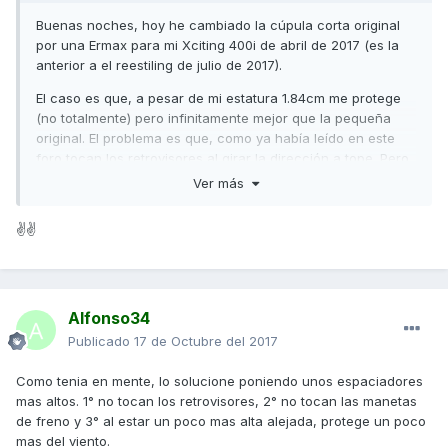
Buenas noches, hoy he cambiado la cúpula corta original
por una Ermax para mi Xciting 400i de abril de 2017 (es la
anterior a el reestiling de julio de 2017).
El caso es que, a pesar de mi estatura 1.84cm me protege
(no totalmente) pero infinitamente mejor que la pequeña
original. El problema es que, como ya había leído en este
foro tocan los retrovisores al girar la dirección a tope. Pero
no solo los retrovisores, girando hacia la derecha me toca
Ver más
la maneta del freno izquierdo.
✌✌
Había pensado en poner unos espaciadores mas altos para
intentar solucionarlo.
Si alguien sabe una mejor solucion, se lo agradecería
enormemente.
Alfonso34
Gracias a todos de antemano. Salu2.
Publicado
17 de Octubre del 2017
Como tenia en mente, lo solucione poniendo unos espaciadores
mas altos. 1° no tocan los retrovisores, 2° no tocan las manetas
de freno y 3° al estar un poco mas alta alejada, protege un poco
mas del viento.