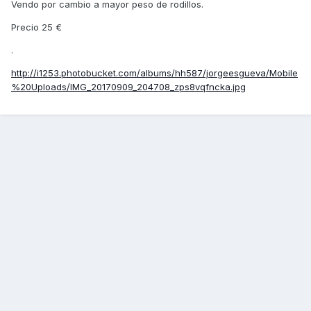
Vendo por cambio a mayor peso de rodillos.
Precio 25 €
.
http://i1253.photobucket.com/albums/hh587/jorgeesgueva/Mobile
%20Uploads/IMG_20170909_204708_zps8vqfncka.jpg