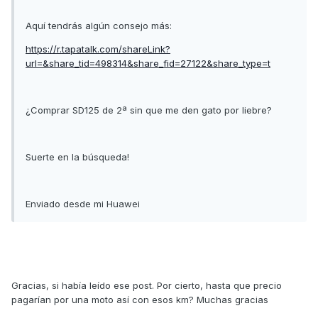
Aquí tendrás algún consejo más:
https://r.tapatalk.com/shareLink?
url=&share_tid=498314&share_fid=27122&share_type=t
¿Comprar SD125 de 2ª sin que me den gato por liebre?
Suerte en la búsqueda!
Enviado desde mi Huawei
Gracias, si había leído ese post. Por cierto, hasta que precio
pagarían por una moto así con esos km? Muchas gracias