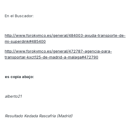
En el Buscador:
http://www.forokymco.es/general/484003-ayuda-transporte-de-
mi-superdink#485400
http://www.forokymco.es/general/472787-agencia-para-
transportar-kxct125-de-madrid-a-malaga#472790
es copia abajo:
alberto21
Resultado Kedada Rascafria (Madrid)