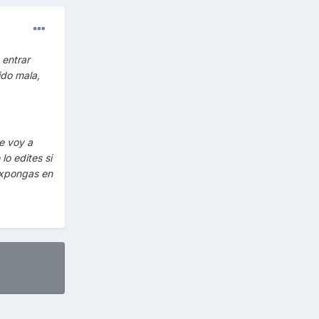
 entrar
ido mala,
te voy a
lo edites si
 expongas en