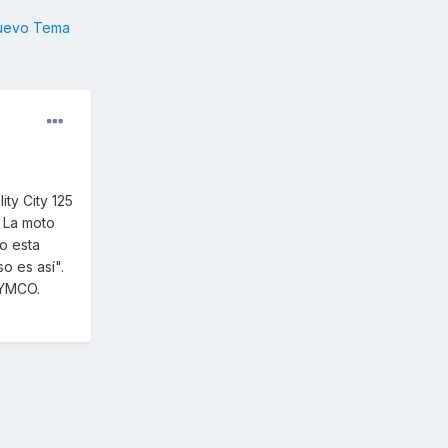
nuevo Tema
ty City 125
. La moto
ro esta
o es así".
KYMCO.