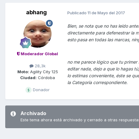
abhang
Publicado
11 de Mayo del 2017
Bien, se nota que no has leído ante
directamente para defenestrar la m
esto pasa en todas las marcas, ning
Moderador Global
no me parece lógico que tu primer m
28,3k
editar nada, dejo a que lo hagas tú,
Moto:
Agility City 125
lo estimas conveniente, éste se qu
Ciudad:
Córdoba
la Categoría correspondiente.
Donador
Archivado
Este tema ahora está archivado y cerrado a otras respuesta