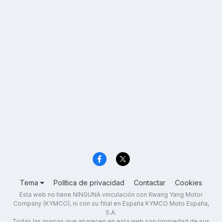
Tema
Política de privacidad
Contactar
Cookies
Esta web no tiene NINGUNA vinculación con Kwang Yang Motor
Company (KYMCO), ni con su filial en España KYMCO Moto España,
S.A.
Todas las marcas que aparecen en esta web son propiedad de sus