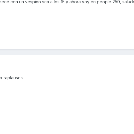
pecé con un vespino sca a los 15 y ahora voy en people 250, salu
 .:aplausos