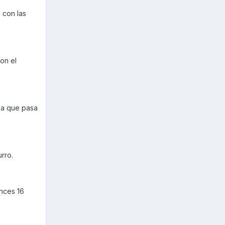
 con las
on el
ia que pasa
urro.
onces 16