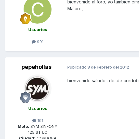
bienvenido al foro, yo tambien em
Mataró,
Usuarios
991
pepehollas
Publicado
8 de Febrero del 2012
bienvenido saludos desde cordoba
Usuarios
191
Moto:
SYM SINFONY
125 ST LC
Ciudad:
CORDOBA