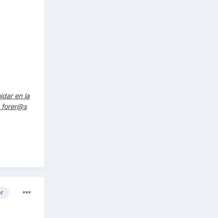
idar en la
s forer@s
or