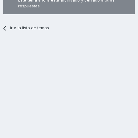
Este tema ahora está archivado y cerrado a otras
respuestas.
Ir a la lista de temas