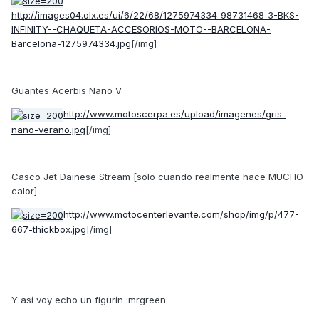
http://images04.olx.es/ui/6/22/68/1275974334_98731468_3-BKS-
INFINITY--CHAQUETA-ACCESORIOS-MOTO--BARCELONA-
Barcelona-1275974334.jpg
[/img]
Guantes Acerbis Nano V
http://www.motoscerpa.es/upload/imagenes/gris-
nano-verano.jpg
[/img]
Casco Jet Dainese Stream [solo cuando realmente hace MUCHO
calor]
http://www.motocenterlevante.com/shop/img/p/477-
667-thickbox.jpg
[/img]
Y así voy echo un figurín :mrgreen: