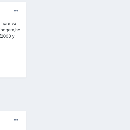
iempre va
 ahogara,he
.(2000 y