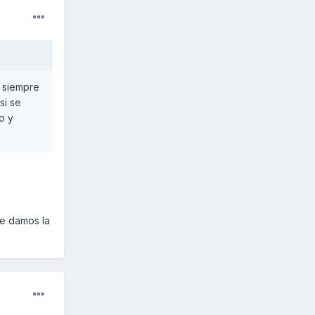
s siempre
si se
o y
te damos la