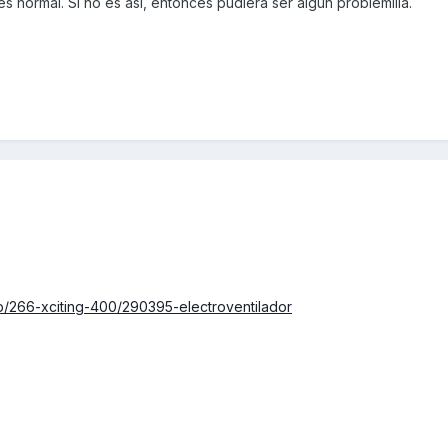
es normal. Si no es así, entonces pudiera ser algún problemilla.
p/266-xciting-400/290395-electroventilador