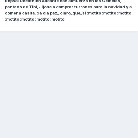
Repsol Decathlon Alicante con almuerzo en las Gemelas,
pantano de Tibi, Jijona a comprar turrones para la navidad y a
comer a casita. :la ola paz_ claro_que_si :motito :motito :motito
:motito :motito :motito :motito