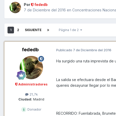
Por
fededb
7 de Diciembre del 2016
en
Concentraciones Nacional
1
2
SIGUIENTE
Página 1 de 2
fededb
Publicado
7 de Diciembre del 2016
Ha surgido una ruta imprevista de u
La salida se efectuara desde el Bar
Administradores
quereis desayunar llegar por lo m
21,7k
Ciudad:
Madrid
Donador
RECORRIDO: Fuenlabrada, Brunete, 