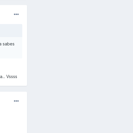
ya sabes
... Vssss