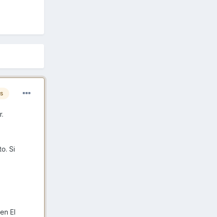
es
r.
o. Si
en El