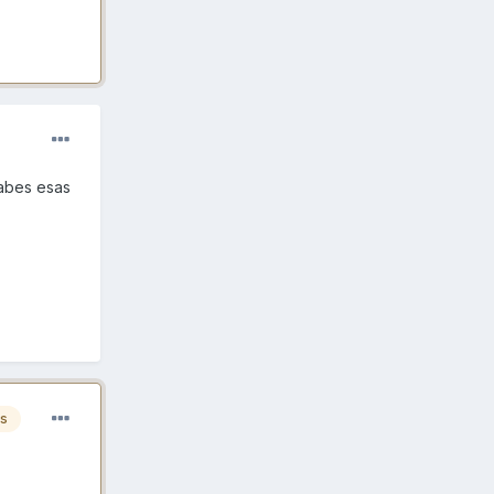
sabes esas
es