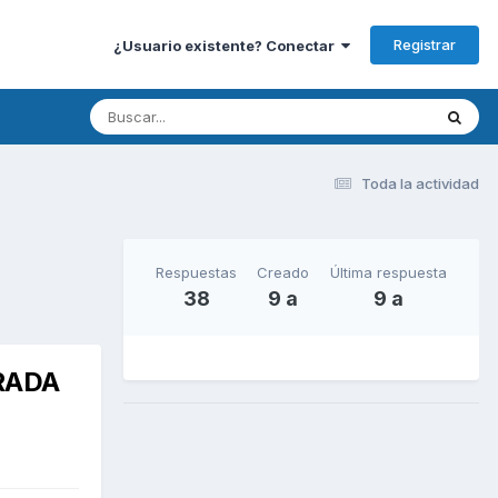
Registrar
¿Usuario existente? Conectar
Toda la actividad
Respuestas
Creado
Última respuesta
38
9 a
9 a
RADA