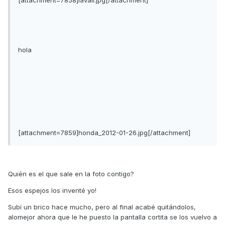
[attachment=7858]lavall.jpg[/attachment]
hola
[attachment=7859]honda_2012-01-26.jpg[/attachment]
Quién es el que sale en la foto contigo?
Esos espejos los inventé yo!
Subí un brico hace mucho, pero al final acabé quitándolos,
alomejor ahora que le he puesto la pantalla cortita se los vuelvo a