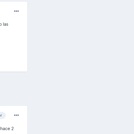
o las
or
 hace 2