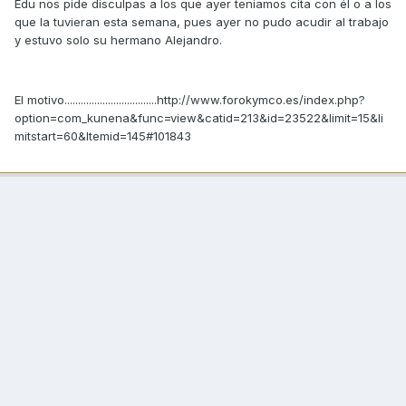
Edu nos pide disculpas a los que ayer teniamos cita con él o a los
que la tuvieran esta semana, pues ayer no pudo acudir al trabajo
y estuvo solo su hermano Alejandro.
El motivo..................................http://www.forokymco.es/index.php?
option=com_kunena&func=view&catid=213&id=23522&limit=15&li
mitstart=60&Itemid=145#101843