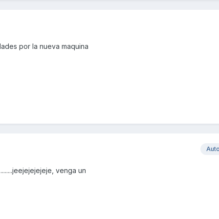
idades por la nueva maquina
Aut
......jeejejejejeje, venga un