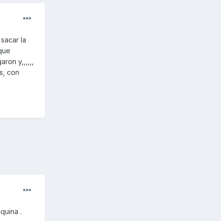
 sacar la
 que
ron y,,,,,,
s, con
quina .