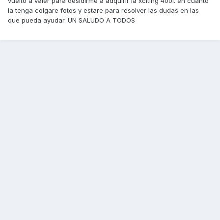
vuelto a valer para desidirme a adquirir la xciting 400i. en cuanto
la tenga colgare fotos y estare para resolver las dudas en las
que pueda ayudar. UN SALUDO A TODOS