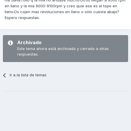
me dava rollo q la mia no andase mucho.Otros llwgan a 9500 rpm
en llano y la mia 9000-9100rpm y creo quw ese es el tope en
llano.Os cojen mas revoluciones en llano o solo cuesta abajo?
Espero respuestas.
Archivado
Este tema ahora está archivado y cerrado a otras
respuestas.
Ir a la lista de temas