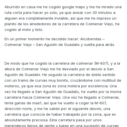
Aburrido en casa me he cogido google maps y me he mirado una
ruta corta para hacer yo solo, ya que avisar con 30 minutos a
alguien era completamente inviable, así que me he impreso un
planito de los alrededores de la carretera de Colmenar Viejo, he
cogido al moto y listo.
En un primer momento he decidido hacer: Alcobendas –
Colmenar Viejo – San Agustín de Guadalix y vuelta para atrás.
De modo que he cogido la carretera de colmenar (M-607), y a la
altura de Colmenar Viejo me he desviado por el desvío a San
Agustín de Guadalix. He seguido la carretera de doble sentido
con un tramo de curvas muy bonito, cruzándome con multitud de
moteros, ya que esa zona es zona motera por excelencia. Una
vez he llegado a San Agustín de Guadalix, he vuelto por la misma
carretera hacia Colmenar Viejo. Una vez he llegado a Colmenar,
tenía ganas de mas!!, asi que he vuelto a coger la M-607,
dirección norte, y me he salido por el siguiente desvío, una
carretera que conocía de haber trabajado por la zona, que es
absolutamente preciosa. Esta carretera pasa por unos
merenderos llenos de gente y luego en una sucesión de curvas