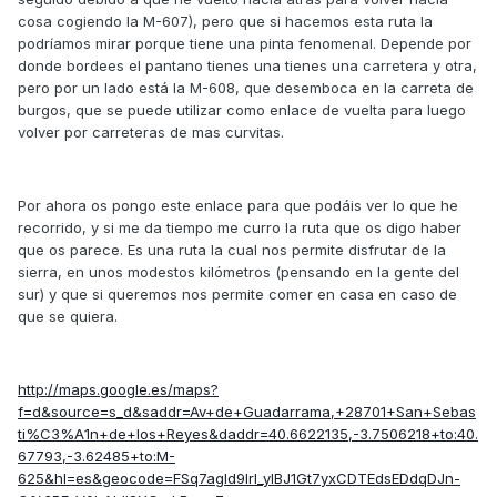
cosa cogiendo la M-607), pero que si hacemos esta ruta la
podríamos mirar porque tiene una pinta fenomenal. Depende por
donde bordees el pantano tienes una tienes una carretera y otra,
pero por un lado está la M-608, que desemboca en la carreta de
burgos, que se puede utilizar como enlace de vuelta para luego
volver por carreteras de mas curvitas.
Por ahora os pongo este enlace para que podáis ver lo que he
recorrido, y si me da tiempo me curro la ruta que os digo haber
que os parece. Es una ruta la cual nos permite disfrutar de la
sierra, en unos modestos kilómetros (pensando en la gente del
sur) y que si queremos nos permite comer en casa en caso de
que se quiera.
http://maps.google.es/maps?
f=d&source=s_d&saddr=Av+de+Guadarrama,+28701+San+Sebas
ti%C3%A1n+de+los+Reyes&daddr=40.6622135,-3.7506218+to:40.
67793,-3.62485+to:M-
625&hl=es&geocode=FSq7agId9IrI_ylBJ1Gt7yxCDTEdsEDdqDJn-