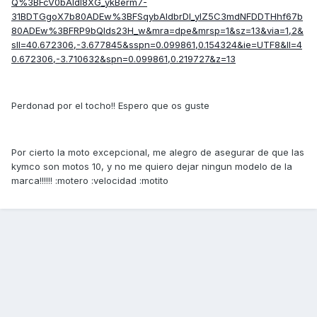
Q%3BFcV0bAIdI8XG_ykBerm7-
31BDTGgoX7b80ADEw%3BFSqybAIdbrDI_ylZ5C3mdNFDDTHhf67b
80ADEw%3BFRP9bQIds23H_w&mra=dpe&mrsp=1&sz=13&via=1,2&
sll=40.672306,-3.677845&sspn=0.099861,0.154324&ie=UTF8&ll=4
0.672306,-3.710632&spn=0.099861,0.219727&z=13
Perdonad por el tocho!! Espero que os guste
Por cierto la moto excepcional, me alegro de asegurar de que las
kymco son motos 10, y no me quiero dejar ningun modelo de la
marca!!!!!! :motero :velocidad :motito