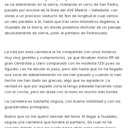
se va adentrando en la sierra, rodeando el cerro de San Pedro,
pasado por encima de la línea del AVE Madrid – Valladolid, con
vistas a un precioso viaducto de 1km de longitud el cual vamos
un rato paralelo a él, hasta que tras unos kilómetros llegamos a
Guadalix de la Sierra, en donde podemos disfrutar de un paisaje
absolutamente de sierra, junto al pantano de Pedrezuela.
La ruta por esta carretera la he compartido con unos moteros
muy muy gentiles y comprensivos, ya que llevaban motos RR de
gran cilindrada y claro comparado con mi modesta 125i pues os
figuráis. Les he decido el paso, pero ello hasta que no ha llegado
una zona de adelantamiento no me han pasado y cuando lo han
hecho me han dado las gracias, algo que se agradece. La
verdad es que por aquella zona la tengo pateada haciendo rutas
con el coche, pero sin duda con la moto es mucho más bonita.
La carretera es bastante segura, con buena visibilidad y con los
guardarrailes protegidos.
Bueno que no me quiero desviar del tema. Al llegar a Guadalix,
seguía una carretera que bordea el pantano, (la cual no he
seguido debido a que he vuelto hacia atrás para volver hacia