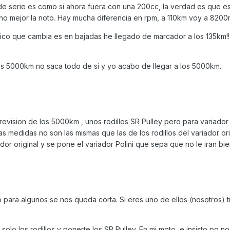
e serie es como si ahora fuera con una 200cc, la verdad es que e
o mejor la noto. Hay mucha diferencia en rpm, a 110km voy a 8200
unico que cambia es en bajadas he llegado de marcador a los 135km!! 
os 5000km no saca todo de si y yo acabo de llegar a los 5000km.
vision de los 5000km , unos rodillos SR Pulley pero para variador P
 medidas no son las mismas que las de los rodillos del variador orig
ador original y se pone el variador Polini que sepa que no le iran bie
para algunos se nos queda corta. Si eres uno de ellos (nosotros) t
olo los rodillos y ponerte los SR Pulley. En mi moto, e insisto pq n