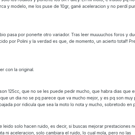
rca y modelo, me los puse de 10gr, gané aceleracion y no perdí pun
bio pasa por ponerte otro variador. Tras leer muuuuchos foros y du
ecido por Polini y la verdad es que, de momento, un acierto total!! P
r con la original.
 son 125cc, que no se les puede pedir mucho, que habra dias que e
o que un dia no se pq parece que va mucho mejor, y es pq son muy
ajada por ridicula que sea la moto lo nota y mucho, sobretodo en 
 leido solo hacen ruido, es decir, si buscas mejorar prestaciones n
 ni aceleracion, solo cambiara el ruido, lo cual mola, pero no las