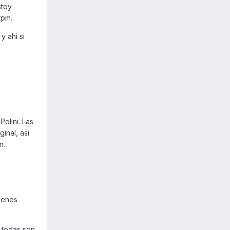
stoy
rpm.
y ahi si
olini. Las
inal, asi
n.
ienes
o todas son