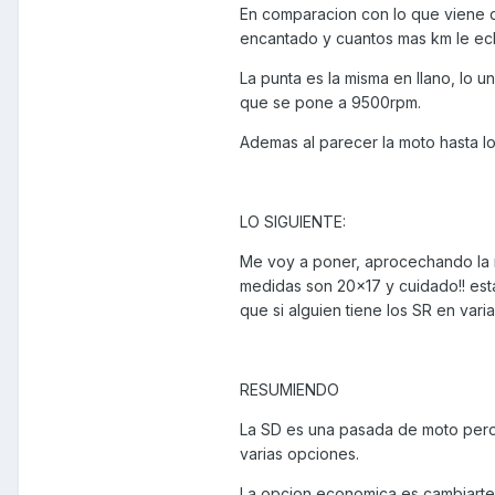
En comparacion con lo que viene d
encantado y cuantos mas km le ech
La punta es la misma en llano, lo 
que se pone a 9500rpm.
Ademas al parecer la moto hasta l
LO SIGUIENTE:
Me voy a poner, aprocechando la re
medidas son 20x17 y cuidado!! estas
que si alguien tiene los SR en vari
RESUMIENDO
La SD es una pasada de moto pero 
varias opciones.
La opcion economica es cambiarte s