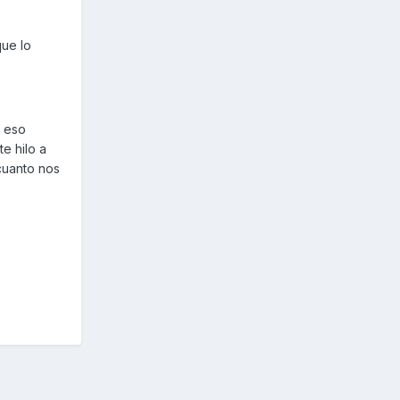
que lo
r eso
e hilo a
cuanto nos