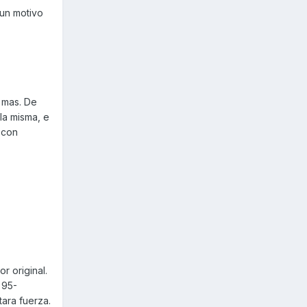
gun motivo
 mas. De
la misma, e
 con
r original.
 95-
ara fuerza.