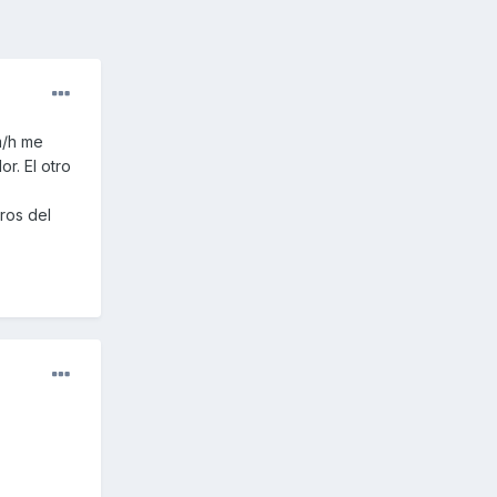
m/h me
r. El otro
ros del