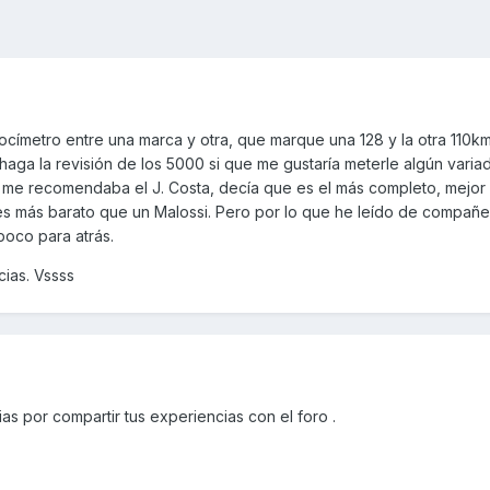
ocímetro entre una marca y otra, que marque una 128 y la otra 110k
aga la revisión de los 5000 si que me gustaría meterle algún variado
 me recomendaba el J. Costa, decía que es el más completo, mejor
 es más barato que un Malossi. Pero por lo que he leído de compañe
oco para atrás.
cias. Vssss
as por compartir tus experiencias con el foro .