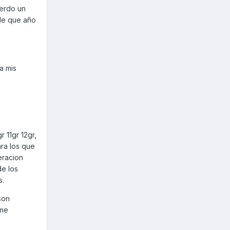
uerdo un
 de que año
a mis
 11gr 12gr,
ra los que
eracion
de los
s.
son
 me