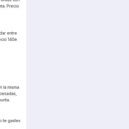
ta. Precio
dar entre
recio 140e
n la misma
 pesadas,
punta.
o te gastes