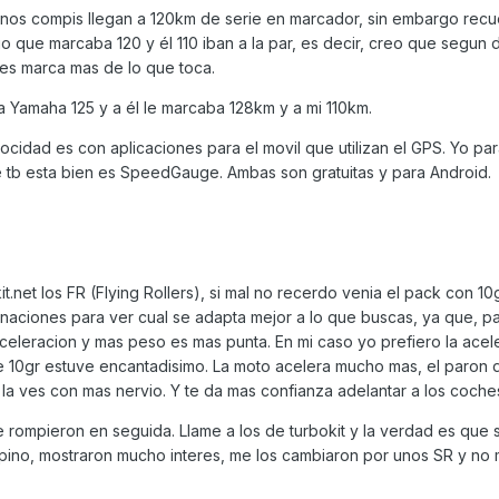
unos compis llegan a 120km de serie en marcador, sin embargo rec
 que marcaba 120 y él 110 iban a la par, es decir, creo que segun
les marca mas de lo que toca.
a Yamaha 125 y a él le marcaba 128km y a mi 110km.
ocidad es con aplicaciones para el movil que utilizan el GPS. Yo par
tb esta bien es SpeedGauge. Ambas son gratuitas y para Android.
et los FR (Flying Rollers), si mal no recerdo venia el pack con 10gr
ciones para ver cual se adapta mejor a lo que buscas, ya que, pa
eleracion y mas peso es mas punta. En mi caso yo prefiero la acel
de 10gr estuve encantadisimo. La moto acelera mucho mas, el paron 
la ves con mas nervio. Y te da mas confianza adelantar a los coche
 rompieron en seguida. Llame a los de turbokit y la verdad es que 
pino, mostraron mucho interes, me los cambiaron por unos SR y no