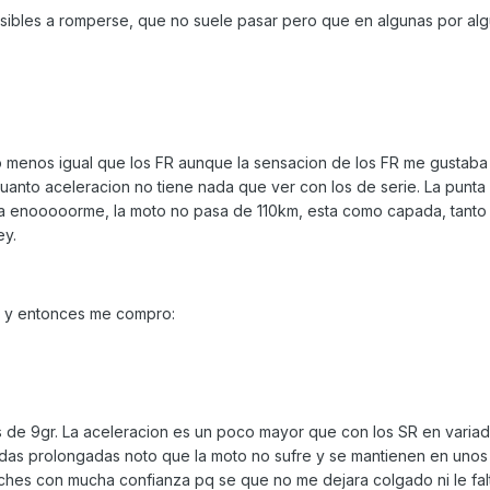
sibles a romperse, que no suele pasar pero que en algunas por al
 menos igual que los FR aunque la sensacion de los FR me gustaba
anto aceleracion no tiene nada que ver con los de serie. La punta 
ada enooooorme, la moto no pasa de 110km, esta como capada, tanto
ey.
s y entonces me compro:
os de 9gr. La aceleracion es un poco mayor que con los SR en variado
das prolongadas noto que la moto no sufre y se mantienen en unos
ches con mucha confianza pq se que no me dejara colgado ni le falt