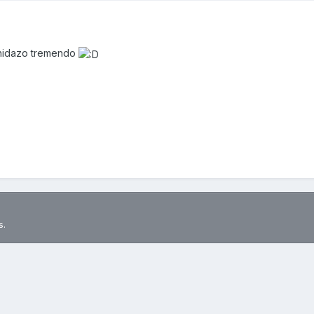
onidazo tremendo
s.