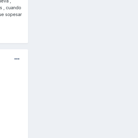
ueva ,
s , cuando
que sopesar