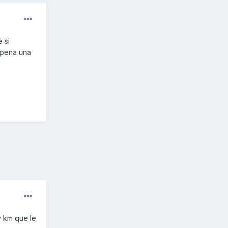
 si
 pena una
y km que le