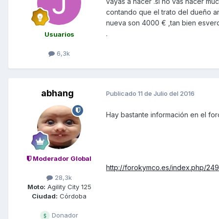
vayas a hacer .si no vas hacer muc
contando que el trato del dueño a
nueva son 4000 € ,tan bien esverd
.
Usuarios
6,3k
abhang
Publicado
11 de Julio del 2016
Hay bastante información en el for
Moderador Global
http://forokymco.es/index.php/24
28,3k
Moto:
Agility City 125
Ciudad:
Córdoba
Donador