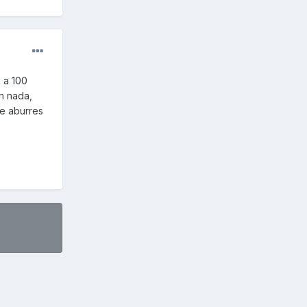
 a 100
n nada,
te aburres