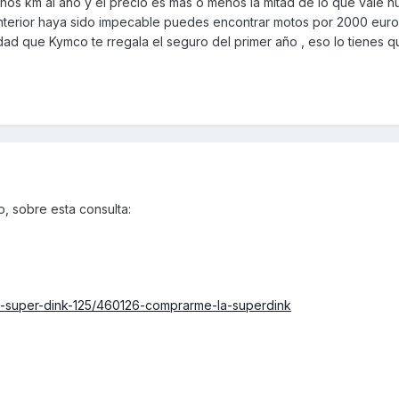
hos km al año y el precio es mas o menos la mitad de lo que vale n
nterior haya sido impecable puedes encontrar motos por 2000 euro
ad que Kymco te rregala el seguro del primer año , eso lo tienes 
o, sobre esta consulta:
9-super-dink-125/460126-comprarme-la-superdink