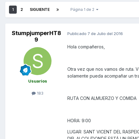
1
2
SIGUIENTE
Página 1 de 2
StumpjumperHT8
Publicado
7 de Julio del 2016
9
Hola compañeros,
Otra vez que nos vamos de ruta. V
solamente pueda acompañar un tr
Usuarios
183
RUTA CON ALMUERZO Y COMIDA
HORA: 9:00
LUGAR: SANT VICENT DEL RASPEI
DIR. ALCOI (DONDE ESTÁ UN RE