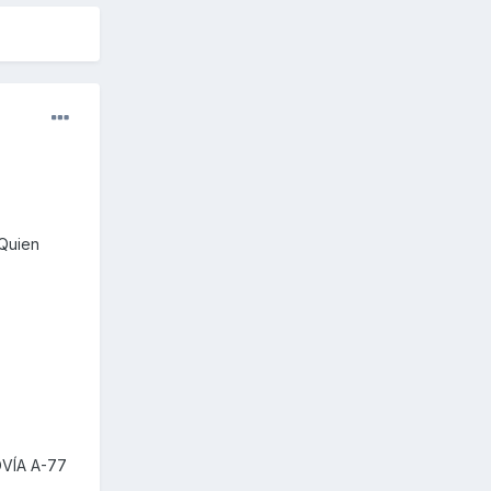
 Quien
VÍA A-77