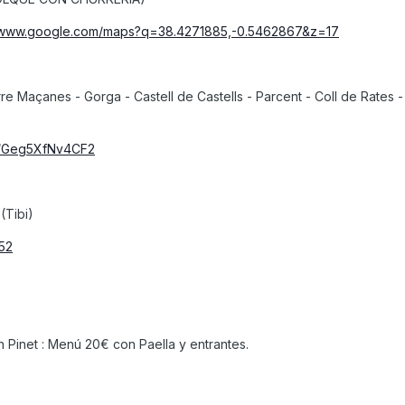
//www.google.com/maps?q=38.4271885,-0.5462867&z=17
rre Maçanes - Gorga - Castell de Castells - Parcent - Coll de Rates 
ps/Geg5XfNv4CF2
(Tibi)
52
 Pinet : Menú 20€ con Paella y entrantes.