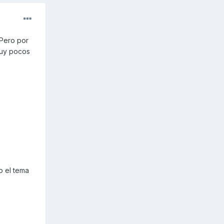
 Pero por
muy pocos
o el tema