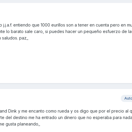
j.j.a.f. entiendo que 1000 eurillos son a tener en cuenta pero en m
e lo barato sale caro, si puedes hacer un pequeño esfuerzo de la
n saludos. paz_
Aut
and Dink y me encanto como rueda y os digo que por el precio al 
rte del destino me ha entrado un dinero que no esperaba para nad
 me gusta planeando_