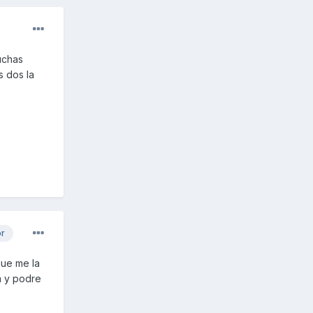
uchas
s dos la
or
que me la
a y podre