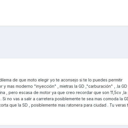
dilema de que moto elegir yo te aconsejo si te lo puedes permitir
 y mas moderno "inyección" , mietras la GD ,"carburación" , .la GD
a , pero escasa de motor ya que creo recordar que son 11,5cv ,la
 . Si no vas a salir a carretera posiblemente te sea mas comoda la G
orta que la SD , posiblemente mas ratonera para ciudad . Tu veras 