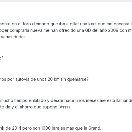
nte en el foro diciendo que iba a pillar una kxct que me encanta.
 poder comprarla nueva me han ofrecido una GD del año 2009 con 
 varias dudas:
o?
rios por autovía de unos 20 km sin quemarse?
vo mucho tiempo enlatado y desde hace unos meses me esta llamand
e te da y el ahorro que supone. Vssss
Ink de 2014 pero son 1000 lereles mas que la Grand.