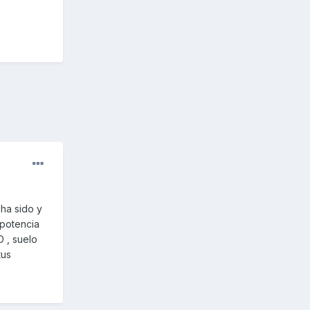
 ha sido y
 potencia
D , suelo
tus