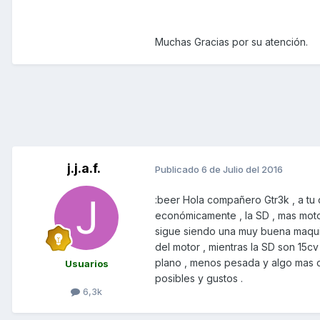
Muchas Gracias por su atención.
j.j.a.f.
Publicado
6 de Julio del 2016
:beer Hola compañero Gtr3k , a tu 
económicamente , la SD , mas motor
sigue siendo una muy buena maquin
del motor , mientras la SD son 15cv
plano , menos pesada y algo mas c
Usuarios
posibles y gustos .
6,3k