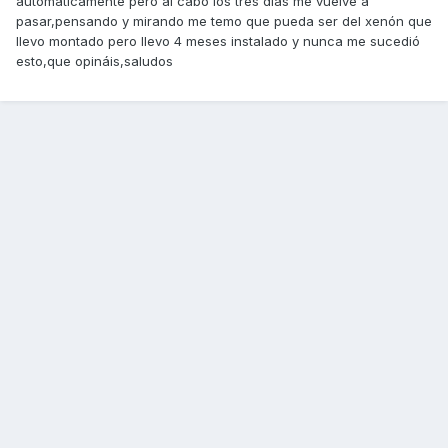
automáticamente pero al cabo los tres días me vuelve a
pasar,pensando y mirando me temo que pueda ser del xenón que
llevo montado pero llevo 4 meses instalado y nunca me sucedió
esto,que opináis,saludos