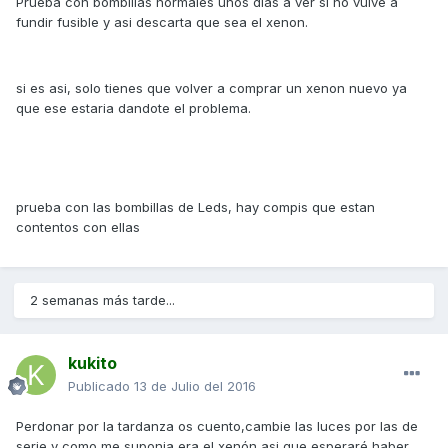
Prueba con bombillas normales unos dias a ver si no vulve a
fundir fusible y asi descarta que sea el xenon.
si es asi, solo tienes que volver a comprar un xenon nuevo ya
que ese estaria dandote el problema.
prueba con las bombillas de Leds, hay compis que estan
contentos con ellas
2 semanas más tarde...
kukito
Publicado
13 de Julio del 2016
Perdonar por la tardanza os cuento,cambie las luces por las de
serie y como me suponia era el xenón asi que esperaré haber