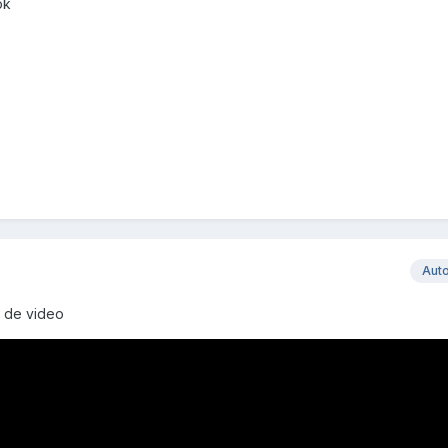
ok
Aut
 de video