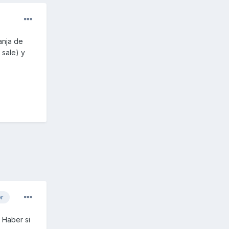
anja de
 sale) y
or
. Haber si