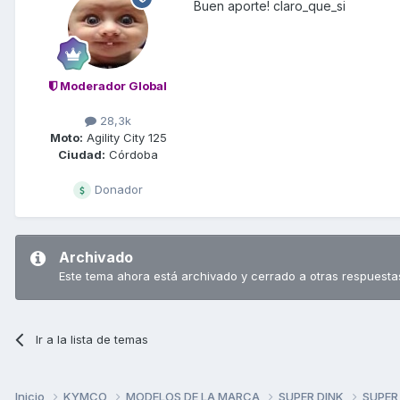
Buen aporte! claro_que_si
Moderador Global
28,3k
Moto:
Agility City 125
Ciudad:
Córdoba
Donador
Archivado
Este tema ahora está archivado y cerrado a otras respuesta
Ir a la lista de temas
Inicio
KYMCO
MODELOS DE LA MARCA
SUPER DINK
SUPER