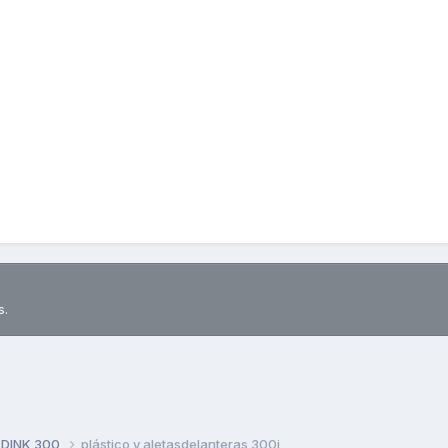
s.
 DINK 300
plástico y aletasdelanteras 300i