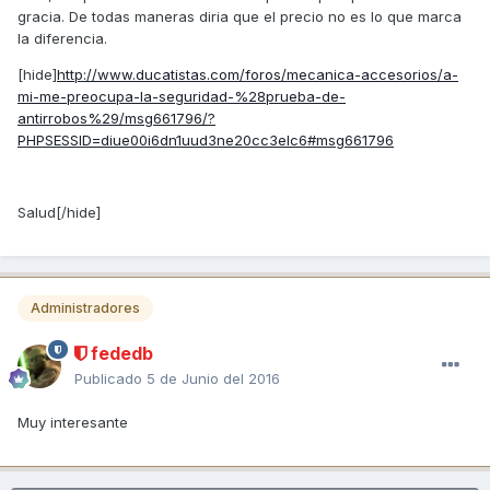
gracia. De todas maneras diria que el precio no es lo que marca
la diferencia.
[hide]
http://www.ducatistas.com/foros/mecanica-accesorios/a-
mi-me-preocupa-la-seguridad-%28prueba-de-
antirrobos%29/msg661796/?
PHPSESSID=diue00i6dn1uud3ne20cc3elc6#msg661796
Salud[/hide]
Administradores
fededb
Publicado
5 de Junio del 2016
Muy interesante