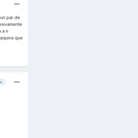
 un par de
resivamente
 a ir
maquina que
or