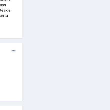
 una
ntes de
en tu