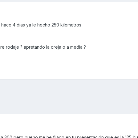
hace 4 dias ya le hecho 250 kilometros
re rodaje ? apretando la oreja o a media ?
a la 300 pero bueno me he fijado en tu presentación que es la 125 b