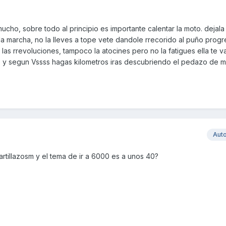
mucho, sobre todo al principio es importante calentar la moto. dejala
 la marcha, no la lleves a tope vete dandole rrecorido al puño prog
as rrevoluciones, tampoco la atocines pero no la fatigues ella te va
je y segun Vssss hagas kilometros iras descubriendo el pedazo de 
Aut
rtillazosm y el tema de ir a 6000 es a unos 40?