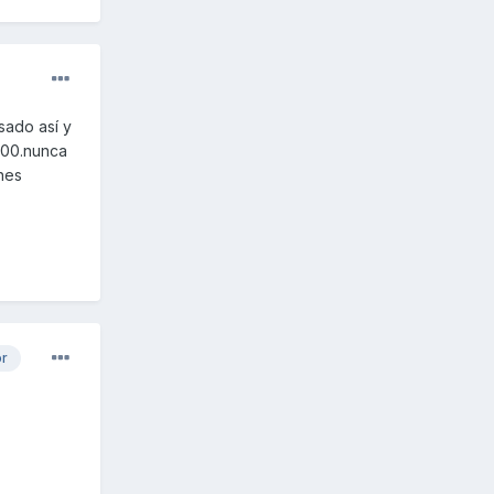
sado así y
500.nunca
nes
or