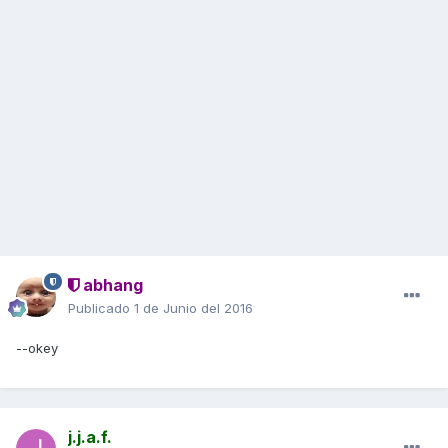
abhang
Publicado
1 de Junio del 2016
--okey
j.j.a.f.