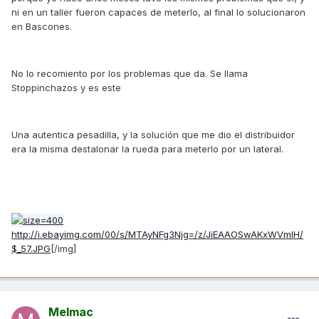
ni en un taller fueron capaces de meterlo, al final lo solucionaron
en Bascones.
No lo recomiento por los problemas que da. Se llama
Stoppinchazos y es este
Una autentica pesadilla, y la solución que me dio el distribuidor
era la misma destalonar la rueda para meterlo por un lateral.
http://i.ebayimg.com/00/s/MTAyNFg3Njg=/z/JiEAAOSwAKxWVmIH/
$_57.JPG
[/img]
Melmac