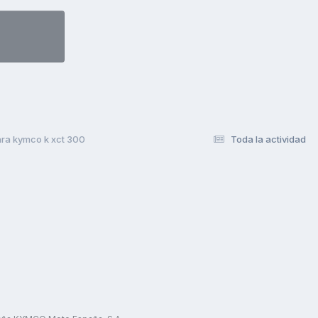
ara kymco k xct 300
Toda la actividad