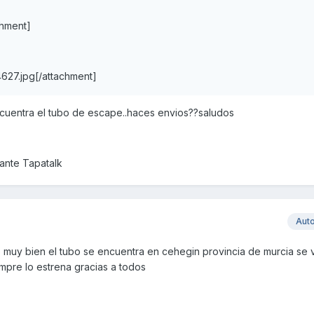
chment]
627.jpg[/attachment]
cuentra el tubo de escape..haces envios??saludos
nte Tapatalk
Aut
o muy bien el tubo se encuentra en cehegin provincia de murcia se
mpre lo estrena gracias a todos