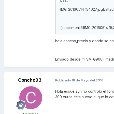
paz_
IMG_20160514_154627.jpg[/atta
[attachment:3]IMG_20160514_154
hola concho,precio y donde se en
Enviado desde mi SM-G900F media
Concho93
Publicado
18 de Mayo del 2016
Hola esque aun no controlo el for
300 euros esta nuevo el que lo co
Usuarios