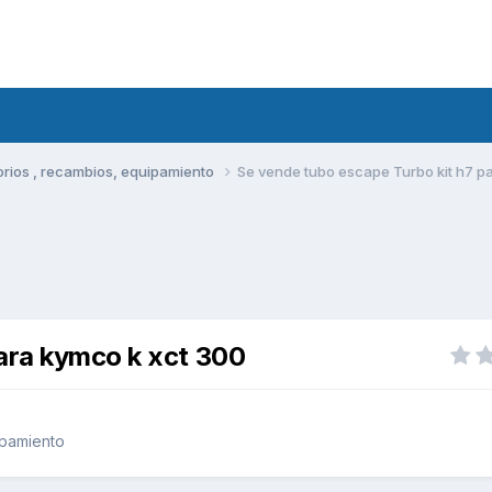
rios , recambios, equipamiento
Se vende tubo escape Turbo kit h7 p
ara kymco k xct 300
ipamiento