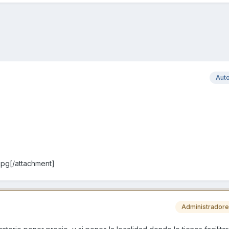
Aut
jpg[/attachment]
Administrador