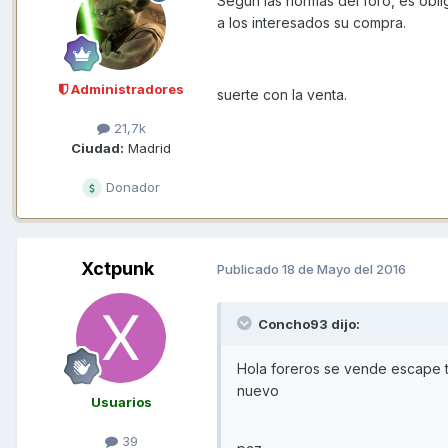
Segun las normas del foro, es oblig
a los interesados su compra.
Administradores
suerte con la venta.
21,7k
Ciudad:
Madrid
Donador
Xctpunk
Publicado
18 de Mayo del 2016
Concho93 dijo:
Hola foreros se vende escape t
nuevo
Usuarios
39