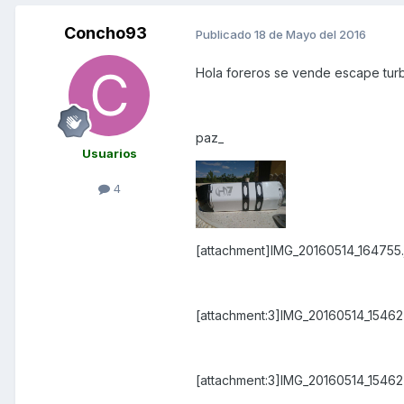
Concho93
Publicado
18 de Mayo del 2016
Hola foreros se vende escape turb
paz_
Usuarios
4
[attachment]IMG_20160514_164755.
[attachment:3]IMG_20160514_154627
[attachment:3]IMG_20160514_154627