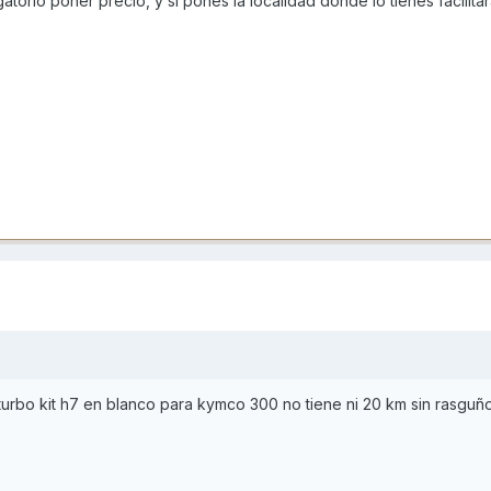
atorio poner precio, y si pones la localidad donde lo tienes facilita
urbo kit h7 en blanco para kymco 300 no tiene ni 20 km sin rasguñ