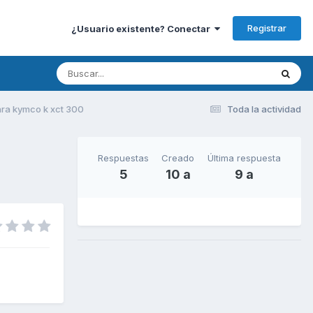
Registrar
¿Usuario existente? Conectar
ara kymco k xct 300
Toda la actividad
Respuestas
Creado
Última respuesta
5
10 a
9 a