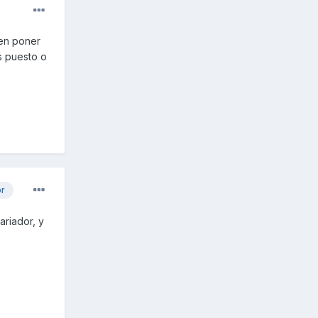
 en poner
s puesto o
or
ariador, y