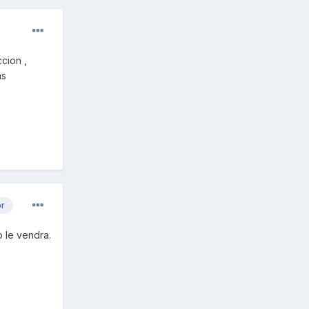
cion ,
as
or
 le vendra.