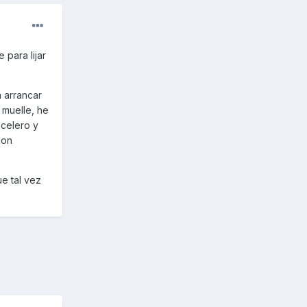
para lijar
 arrancar
 muelle, he
acelero y
con
ue tal vez