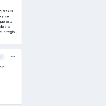
glaras el
 si se
que estar
e ti la
l arreglo ,
or
sin