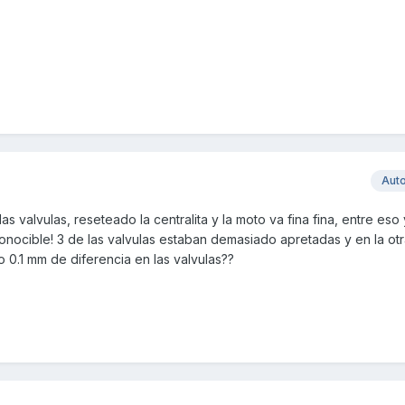
Aut
s valvulas, reseteado la centralita y la moto va fina fina, entre eso y
econocible! 3 de las valvulas estaban demasiado apretadas y en la ot
o 0.1 mm de diferencia en las valvulas??