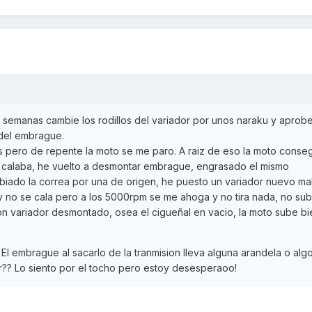
semanas cambie los rodillos del variador por unos naraku y aprob
s del embrague.
 pero de repente la moto se me paro. A raiz de eso la moto conse
e calaba, he vuelto a desmontar embrague, engrasado el mismo
iado la correa por una de origen, he puesto un variador nuevo mal
 y no se cala pero a los 5000rpm se me ahoga y no tira nada, no su
 variador desmontado, osea el cigueñal en vacio, la moto sube bi
El embrague al sacarlo de la tranmision lleva alguna arandela o algo
?? Lo siento por el tocho pero estoy desesperaoo!‎