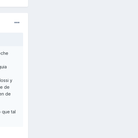
eche
guia
ossi y
be de
en de
 que tal