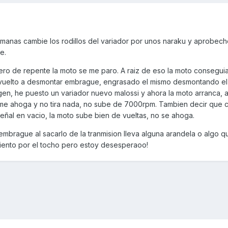
anas cambie los rodillos del variador por unos naraku y aprobeche 
ue.
ro de repente la moto se me paro. A raiz de eso la moto conseguia
e vuelto a desmontar embrague, engrasado el mismo desmontando el
gen, he puesto un variador nuevo malossi y ahora la moto arranca, 
 me ahoga y no tira nada, no sube de 7000rpm. Tambien decir que 
eñal en vacio, la moto sube bien de vueltas, no se ahoga.
embrague al sacarlo de la tranmision lleva alguna arandela o algo q
iento por el tocho pero estoy desesperaoo!‎