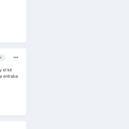
or
 el kit
ra entraba