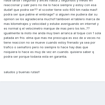
nada tarda 1 segundo y avces hasta 2 segundos y medio en
reaccionar y salir pero no me lo hace siempre y estoy con esa
duda!! que podra ser?? el scooter tiene solo 600 km nada mas!!
podra ser que patine el embriage? si alguien me pudiera dar su
opinion se los agradeceria mucho!! tambioen el tablero marca de
mas kilometrajes y velocidad y estube averiguando en internet y
es normal q el velocimetro marque de mas pero los km...??
igualmente la moto me anda muy bien arranca al toque con 1 sola
patada en frio. elma que mas me preocupa es eso de a veces no
tiene reaccion no se mueve cuando estoy frenado ya sea por
trafico o semaforo pero no siempre lo hace hay dias que
nsiquiera lo hace es muy de vez en cuando. quisiera saber q
podra ser porque todavia esta en garantia.
saludos y buenas rutas!!