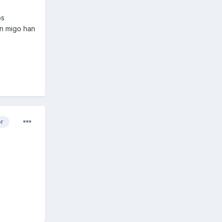
os
n migo han
or