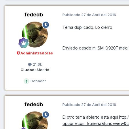
fededb
Publicado
27 de Abril del 2016
Tema duplicado. Lo cierro
Enviado desde mi SM-G920F media
Administradores
21,6k
Ciudad:
Madrid
Donador
fededb
Publicado
27 de Abril del 2016
El otro tema abierto está aquí
http
option=com_kunena&func=view&c