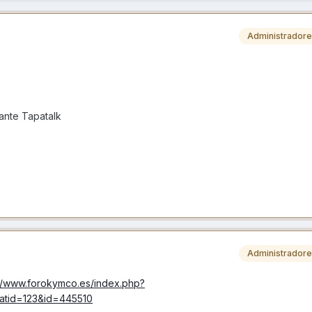
Administrador
nte Tapatalk
Administrador
://www.forokymco.es/index.php?
atid=123&id=445510