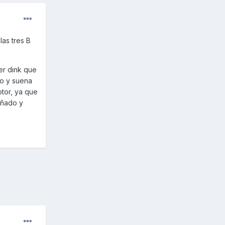
as tres B
er dink que
do y suena
otor, ya que
añado y