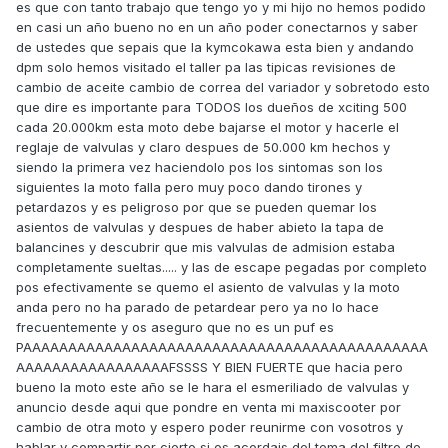
es que con tanto trabajo que tengo yo y mi hijo no hemos podido
en casi un año bueno no en un año poder conectarnos y saber
de ustedes que sepais que la kymcokawa esta bien y andando
dpm solo hemos visitado el taller pa las tipicas revisiones de
cambio de aceite cambio de correa del variador y sobretodo esto
que dire es importante para TODOS los dueños de xciting 500
cada 20.000km esta moto debe bajarse el motor y hacerle el
reglaje de valvulas y claro despues de 50.000 km hechos y
siendo la primera vez haciendolo pos los sintomas son los
siguientes la moto falla pero muy poco dando tirones y
petardazos y es peligroso por que se pueden quemar los
asientos de valvulas y despues de haber abieto la tapa de
balancines y descubrir que mis valvulas de admision estaba
completamente sueltas..... y las de escape pegadas por completo
pos efectivamente se quemo el asiento de valvulas y la moto
anda pero no ha parado de petardear pero ya no lo hace
frecuentemente y os aseguro que no es un puf es
PAAAAAAAAAAAAAAAAAAAAAAAAAAAAAAAAAAAAAAAAAAAAA
AAAAAAAAAAAAAAAAAFSSSS Y BIEN FUERTE que hacia pero
bueno la moto este año se le hara el esmeriliado de valvulas y
anuncio desde aqui que pondre en venta mi maxiscooter por
cambio de otra moto y espero poder reunirme con vosotros y
hablar y compartir por cierto si os acordais del tema del filtro de